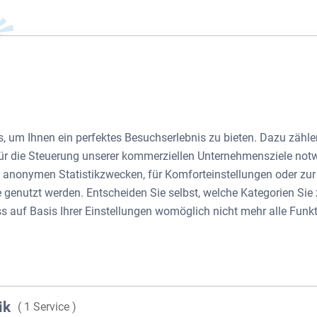
UHERRENMODELLE
, um Ihnen ein perfektes Besuchserlebnis zu bieten. Dazu zählen
Bauherrenmodelle
 für die Steuerung unserer kommerziellen Unternehmensziele not
zu anonymen Statistikzwecken, für Komforteinstellungen oder zu
te genutzt werden. Entscheiden Sie selbst, welche Kategorien Si
ss auf Basis Ihrer Einstellungen womöglich nicht mehr alle Funkt
wie sie über unser Beteilgungsunternehmen renditehoch3 angebo
rag zu
nachhaltiger Immobilienwirtschaft
. Mit dem eigenen Nach
Potential hin überprüft, eine langfristig nachhaltige Immobilie z
rteilen für MieterInnen, InvestorInnen und zukünftige Generation
 beteiligen sich an einer Kommanditgesellschaft und treten als
ik
( 1 Service )