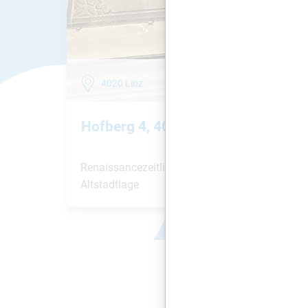
4020 Linz
1.544
m²
Hofberg 4, 4020 Linz
Renaissancezeitliches Haus mit Arkadenhof,
Altstadtlage