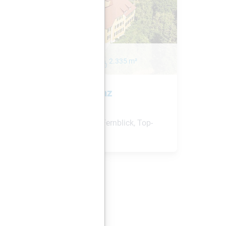
8044 Graz
2.335
m²
Kirchplatz 9, 8044 Graz
Historischer Platz, herrlicher Fernblick, Top-
Anbindung ins Zentrum