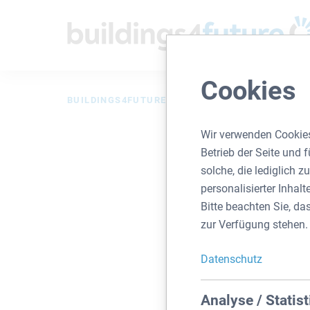
Cookies
BUILDINGS4FUTURE
UNSER ANGEBOT
BA
Wir verwenden Cookies
Betrieb der Seite und
solche, die lediglich 
personalisierter Inhal
Bitte beachten Sie, da
Bauherrenmodelle, 
zur Verfügung stehen.
einen wertvollen Beit
jedes Modell auf das 
Datenschutz
Vo
Einzelne Investoren
Analyse / Statist