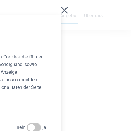
Schließen ohne zu spei
Unser Angebot
Über uns
 Cookies, die für den
wendig sind, sowie
r Anzeige
e zulassen möchten.
ionalitäten der Seite
ten werden, leisten
haltigkeitsrating wird
u schaffen. Mit klaren
en.
 Bauherren gemeinsam
nein
ja