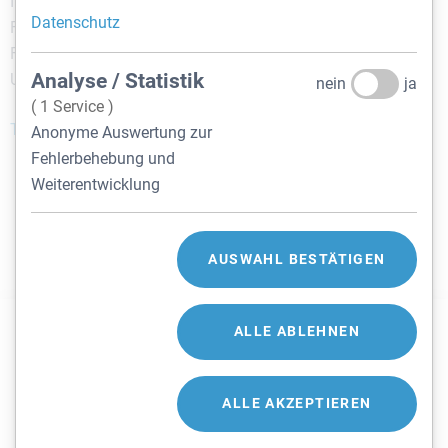
Internet:
www.buildings4future.at
Datenschutz
Firmenbuchnummer: FN 460926h
Firmenbuchgericht: Handelsgericht Wien
Analyse / Statistik
UID-Nr.: ATU 71842928
nein
ja
( 1 Service )
TYPO3 Webagentur LIMESODA
Anonyme Auswertung zur
Fehlerbehebung und
Weiterentwicklung
Google Analytics
nein
ja
AUSWAHL BESTÄTIGEN
Google Ireland Limited
Details anzeigen
ALLE ABLEHNEN
IMPRESSUM
RECHTLICHE HINWEISE
ALLE AKZEPTIEREN
DATENSCHUTZ
© BUILDINGS4FUTURE