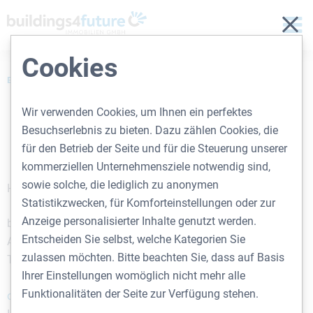
Sch
Cookies
BUILDINGS4FUTURE
IMPRESSUM
Wir verwenden Cookies, um Ihnen ein perfektes
Impressum
Besuchserlebnis zu bieten. Dazu zählen Cookies, die
für den Betrieb der Seite und für die Steuerung unserer
kommerziellen Unternehmensziele notwendig sind,
sowie solche, die lediglich zu anonymen
Herausgeber:
Statistikzwecken, für Komforteinstellungen oder zur
Anzeige personalisierter Inhalte genutzt werden.
buildings4future Immobilien GmbH
Entscheiden Sie selbst, welche Kategorien Sie
Alser Straße 21, 1080 Wien
zulassen möchten. Bitte beachten Sie, dass auf Basis
Tel:
+43 1 394
90 99
Ihrer Einstellungen womöglich nicht mehr alle
Mail:
Funktionalitäten der Seite zur Verfügung stehen.
office(at)buildings4future.at