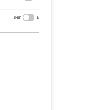
REN SIE UNS
nein
ja