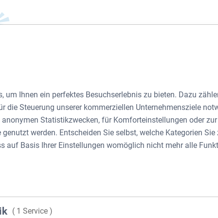
NEUSTIFT AM WALDE 6, 1190 WIEN
, um Ihnen ein perfektes Besuchserlebnis zu bieten. Dazu zählen
 für die Steuerung unserer kommerziellen Unternehmensziele not
zu anonymen Statistikzwecken, für Komforteinstellungen oder zu
Neust
te genutzt werden. Entscheiden Sie selbst, welche Kategorien Si
ss auf Basis Ihrer Einstellungen womöglich nicht mehr alle Funkt
1190
1190 Wien
ik
( 1 Service )
1.262 m²