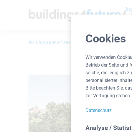
Cookies
BUILDINGS4FUTURE
IMMO SUCHE
DETAIL
Wir verwenden Cookies
Betrieb der Seite und
solche, die lediglich 
personalisierter Inhal
Bitte beachten Sie, da
zur Verfügung stehen.
Datenschutz
Analyse / Statist