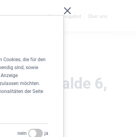
Schließen ohne zu spei
Unser Angebot
Über uns
 Cookies, die für den
wendig sind, sowie
r Anzeige
ift am Walde 6,
e zulassen möchten.
ionalitäten der Seite
 Wien
2022
nein
ja