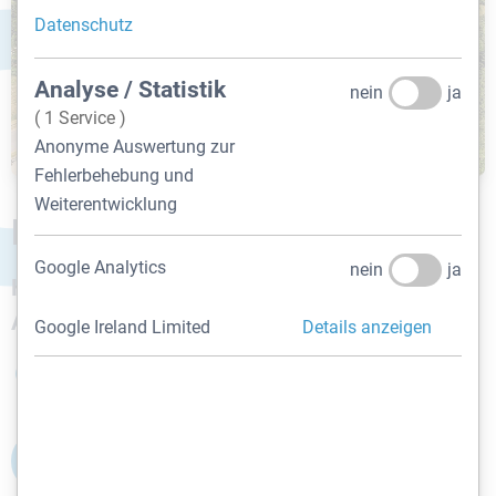
Datenschutz
Analyse / Statistik
nein
ja
( 1 Service )
Anonyme Auswertung zur
Fehlerbehebung und
Weiterentwicklung
Kirchplatz 9, 8044 Graz
Google Analytics
nein
ja
Historischer Platz, herrlicher Fernblick, Top-
Anbindung ins Zentrum
Google Ireland Limited
Details anzeigen
8044 Graz
2.335 m²
KONTAKTIEREN SIE UNS