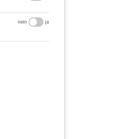
REN SIE UNS
nein
ja