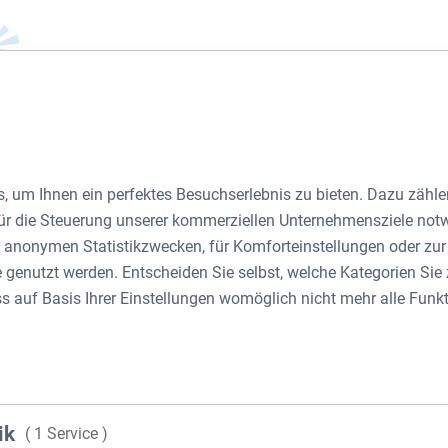
JOSEF ZAPF GASSE 37, 1210 WIEN
, um Ihnen ein perfektes Besuchserlebnis zu bieten. Dazu zählen
 für die Steuerung unserer kommerziellen Unternehmensziele not
zu anonymen Statistikzwecken, für Komforteinstellungen oder zu
Jose
te genutzt werden. Entscheiden Sie selbst, welche Kategorien Si
ss auf Basis Ihrer Einstellungen womöglich nicht mehr alle Funkt
37, 
1210 Wien
ik
( 1 Service )
867 m²