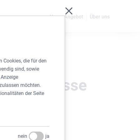
Schließen ohne zu spei
Unser Angebot
Über uns
 Cookies, die für den
wendig sind, sowie
r Anzeige
f Zapf Gasse
e zulassen möchten.
ionalitäten der Seite
1210 Wien
2022
nein
ja