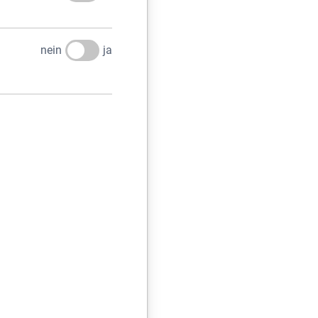
nein
ja
REN SIE UNS