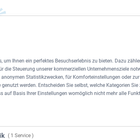
HAUPTPLATZ 18, 2700 WIENER NEUSTADT
, um Ihnen ein perfektes Besuchserlebnis zu bieten. Dazu zählen
 für die Steuerung unserer kommerziellen Unternehmensziele not
zu anonymen Statistikzwecken, für Komforteinstellungen oder zu
Haup
te genutzt werden. Entscheiden Sie selbst, welche Kategorien Si
ss auf Basis Ihrer Einstellungen womöglich nicht mehr alle Funkt
Wien
2700 Wiene
Neustadt
ik
( 1 Service )