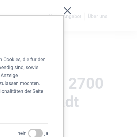
Schließen ohne zu spei
Unser Angebot
Über uns
 Cookies, die für den
wendig sind, sowie
r Anzeige
tplatz 18, 2700
e zulassen möchten.
ionalitäten der Seite
er Neustadt
r
2021
nein
ja